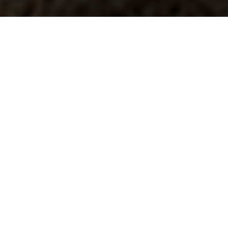
El sistema
V30
presenta una amplia variedad de composiciones que dan soporte a
la multitud de soluciones en los espacios de oficinas. Su robustez visual, gracias al
pórtico en forma de aro y la tapa –ambos de 30 mm de grosor– posibilitan que
V30
se convierta en un escritorio versátil y adaptable.
"Para conocer más detalles y especificaciones de V30 descarga su ficha técnica"